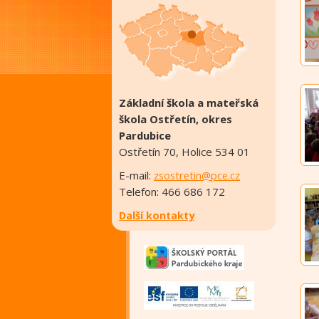
Základní škola a mateřská
škola Ostřetín, okres
Pardubice
Ostřetín 70, Holice 534 01
E-mail:
zsostretin@pce.cz
Telefon: 466 686 172
Další kontakty