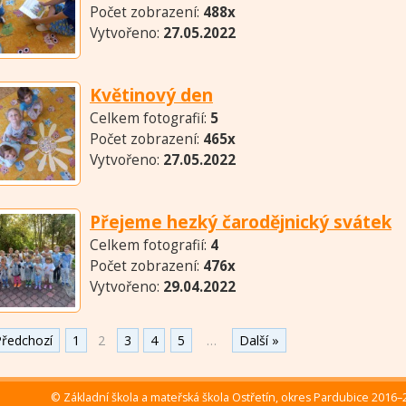
Počet zobrazení:
488x
Vytvořeno:
27.05.2022
Květinový den
Celkem fotografií:
5
Počet zobrazení:
465x
Vytvořeno:
27.05.2022
Přejeme hezký čarodějnický svátek
Celkem fotografií:
4
Počet zobrazení:
476x
Vytvořeno:
29.04.2022
Předchozí
1
2
3
4
5
…
Další »
©
Základní škola a mateřská škola Ostřetín, okres Pardubice 2016