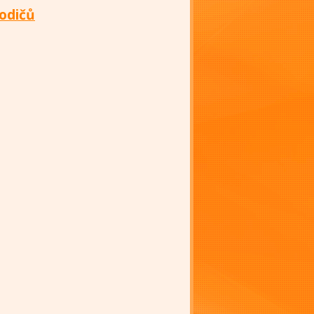
odičů