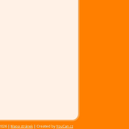
–2026 |
Mapa stránek
|
Created by
YouCan.cz