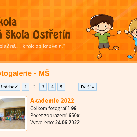
togalerie - MŠ
Předchozí
1
2
3
4
5
…
Další »
Akademie 2022
Celkem fotografií:
99
Počet zobrazení:
650x
Vytvořeno:
24.06.2022