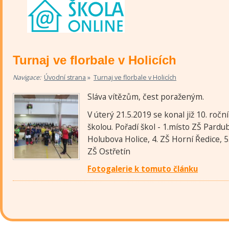
Turnaj ve florbale v Holicích
»
Navigace:
Úvodní strana
Turnaj ve florbale v Holicích
Sláva vítězům, čest poraženým.
V úterý 21.5.2019 se konal již 10. roč
školou. Pořadí škol - 1.místo ZŠ Pardu
Holubova Holice, 4. ZŠ Horní Ředice, 5.
ZŠ Ostřetín
Fotogalerie k tomuto článku