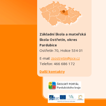
Základní škola a mateřská
škola Ostřetín, okres
Pardubice
Ostřetín 70, Holice 534 01
E-mail:
zsostretin@pce.cz
Telefon: 466 686 172
Další kontakty