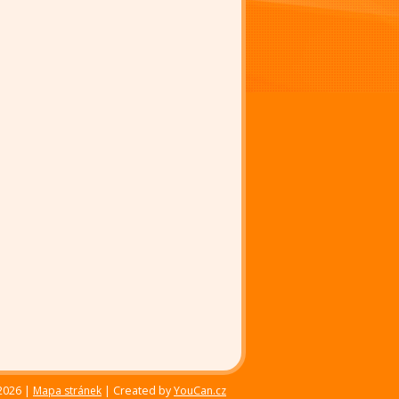
–2026 |
Mapa stránek
|
Created by
YouCan.cz