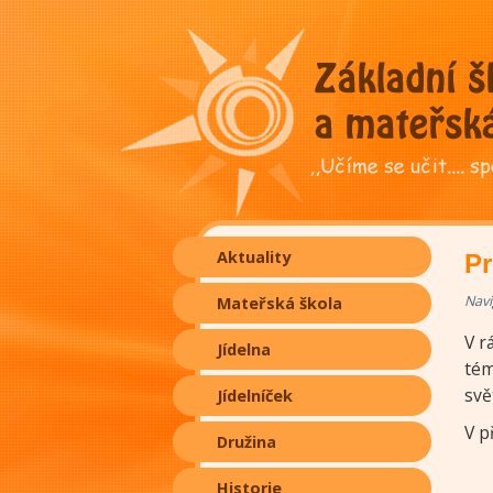
Aktuality
Pr
Navi
Mateřská škola
V r
Jídelna
tém
svě
Jídelníček
V p
Družina
Historie