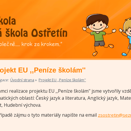
ojekt EU ,,Peníze školám''
»
gace:
Úvodní strana
Projekt EU ,,Peníze školám''
ámci realizace projektu EU ,,Peníze školám'' jsme vytvořily vzd
atických oblastí: Český jazyk a literatura, Anglický jazyk, Mate
t, Hudební výchova.
řípadě zájmu o tyto materiály napište na email
zsostretin@sez